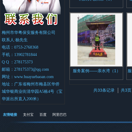
梅州市华粤保安服务有限公司
联系人:杨先生
电话：0753-2768368
手机：13902781844
Q Q ：278175373
邮箱：
278175373@qq.com
服务案例——亲水湾（1）
服
网址：
www.huayuebaoan.com
地址：广东省梅州市梅县区华侨
共33条记录
共3页
城华银商业街清华园A5栋4号（宝
华派出所直入200米）
友情链接
支付宝
百度
阿里巴巴